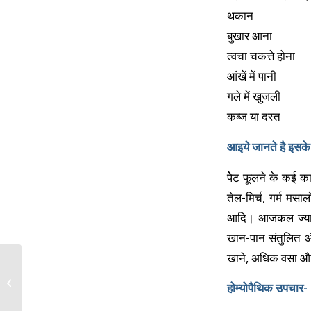
थकान
बुखार आना
त्वचा चकत्ते होना
आंखें में पानी
गले में खुजली
कब्ज या दस्त
आइये जानते है इसक
पेेट फूलने के कई 
तेल-मिर्च, गर्म मस
आदि। आजकल ज्यादात
खान-पान संतुलित और
खाने, अधिक वसा और क
ऐडिय़ा फटने की समस्या
होम्योपैथिक उपचार-