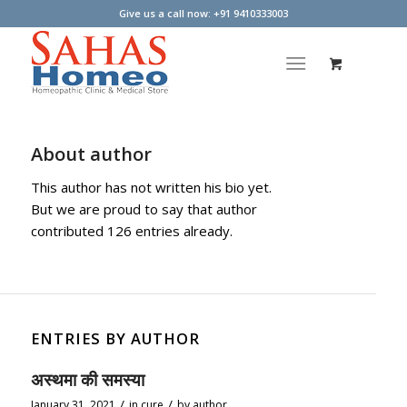
Give us a call now: +91 9410333003
About
author
This author has not written his bio yet.
But we are proud to say that
author
contributed 126 entries already.
ENTRIES BY AUTHOR
अस्थमा की समस्या
/
/
January 31, 2021
in
cure
by
author