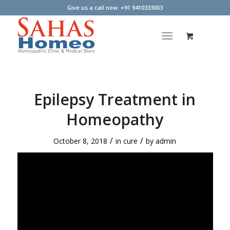
Give us a call now: +91 9410333003
Epilepsy Treatment in
Homeopathy
/
/
October 8, 2018
in
cure
by
admin