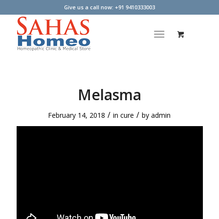
Give us a call now: +91 9410333003
Melasma
/
/
February 14, 2018
in
cure
by
admin