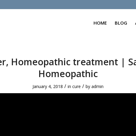
HOME
BLOG
er, Homeopathic treatment | S
Homeopathic
/
/
January 4, 2018
in
cure
by
admin