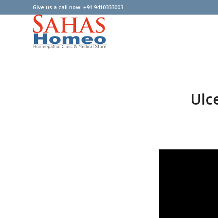
Give us a call now: +91 9410333003
Ulc