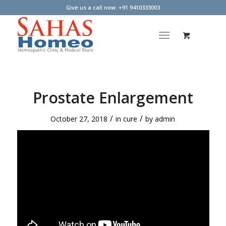
Give us a call now: +91 9410333003
Prostate Enlargement
/
/
October 27, 2018
in
cure
by
admin