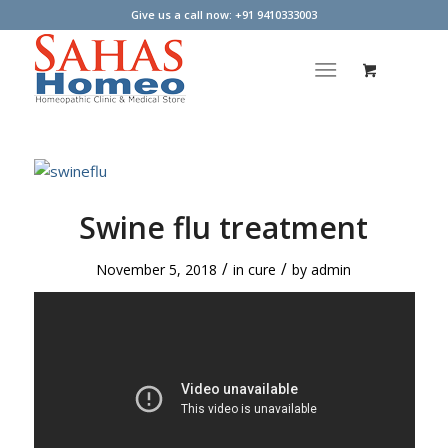
Give us a call now: +91 9410333003
Swine flu treatment
/
/
November 5, 2018
in
cure
by
admin