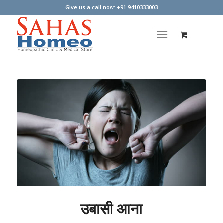
Give us a call now: +91 9410333003
उबासी आना