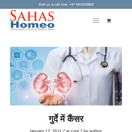
Give us a call now: +91 9410333003
गुर्दे में कैंसर
/
/
January 17, 2021
in
cure
by
author