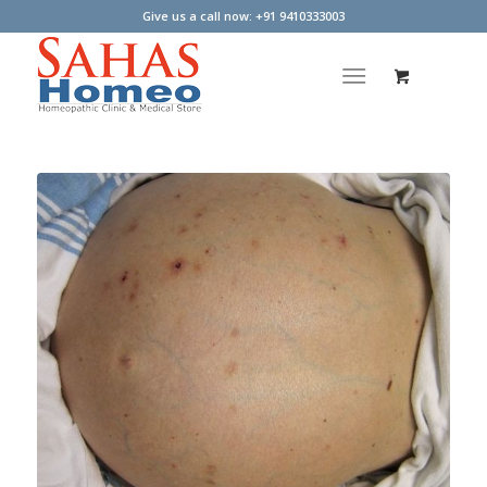
Give us a call now: +91 9410333003