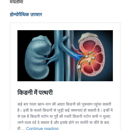
मयलोमा
होम्योपैथिक उपचार