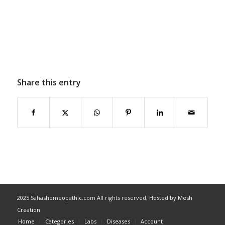
Share this entry
2025 Sahashomeopathic.com All rights reserved, Hosted by
Mesh
Creation
Home
Categories
Labs
Diseases
Account