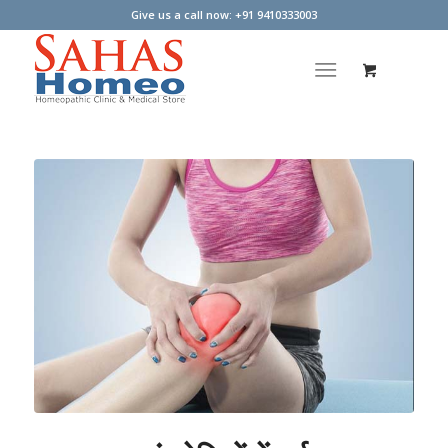
Give us a call now: +91 9410333003