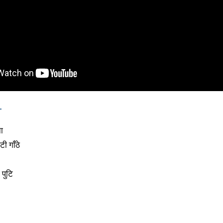
-
ा
ी गाँठे
 पुटि