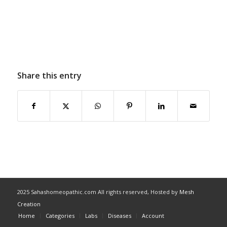
Share this entry
2025 Sahashomeopathic.com All rights reserved, Hosted by
Mesh
Creation
Home
Categories
Labs
Diseases
Account