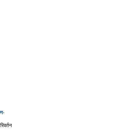
षण-
रिवर्तन