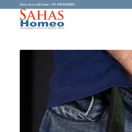
Give us a call now: +91 9410333003