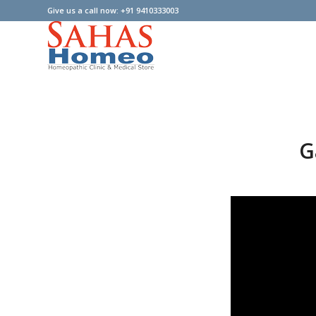
Give us a call now: +91 9410333003
G