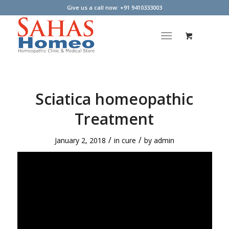
Give us a call now: +91 9410333003
Sciatica homeopathic
Treatment
/
/
January 2, 2018
in
cure
by
admin