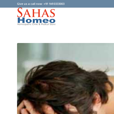
Give us a call now: +91 9410333003