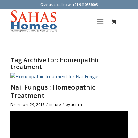
Give us a call now: +91 9410333003
Tag Archive for:
homeopathic
treatment
Nail Fungus : Homeopathic
Treatment
/
/
December 29, 2017
in
cure
by
admin