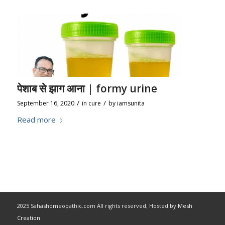
पेशाब से झाग आना | formy urine
/
/
September 16, 2020
in
cure
by
iamsunita
Read more
2025 Sahashomeopathic.com All rights reserved, Hosted by
Mesh
Creation