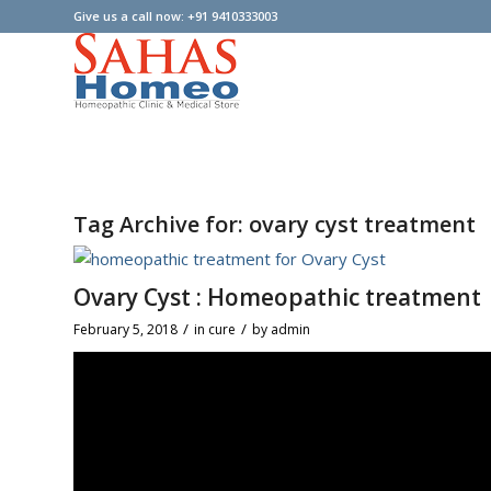
Give us a call now: +91 9410333003
Tag Archive for:
ovary cyst treatment
Ovary Cyst : Homeopathic treatment
/
/
February 5, 2018
in
cure
by
admin