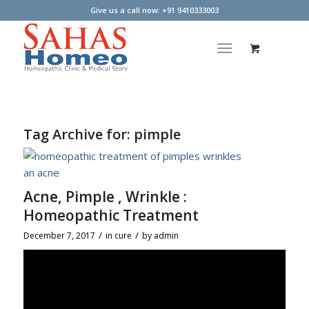
Give us a call now: +91 9410333003
Tag Archive for:
pimple
Acne, Pimple , Wrinkle :
Homeopathic Treatment
/
/
December 7, 2017
in
cure
by
admin