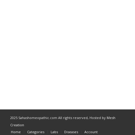
2025 Sahashomeopathic.com All rights reserved, Hosted by
Mesh
Creation
Home
Categories
Labs
Diseases
Account